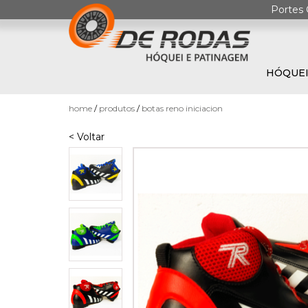
Portes 
HÓQUEI
0
home
produtos
botas reno iniciacion
< Voltar
HÓQUEI
EM
PATINS
PATINAGEM