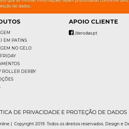
eito que as minhas informações sejam processadas conforme desc
oteção de dados.
DUTOS
APOIO CLIENTE
AGEM
/derodas.pt
I EM PATINS
AGEM NO GELO
FRIDAY
AMENTOS
/ ROLLER DERBY
OÇÕES
S
ÍTICA DE PRIVACIDADE E PROTEÇÃO DE DADOS
nline |
Copyright 2019. Todos os direitos reservados. Design e