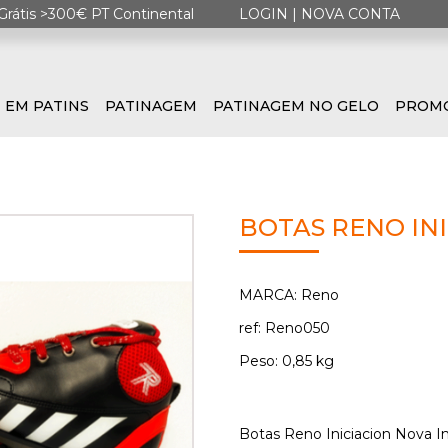
Grátis >300€ PT Continental
LOGIN
|
NOVA CONTA
 EM PATINS
PATINAGEM
PATINAGEM NO GELO
PROM
BOTAS RENO IN
MARCA: Reno
ref: Reno050
Peso: 0,85 kg
Botas Reno Iniciacion Nova I