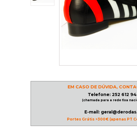
PATINAGEM
NO
GELO
PROMOÇÕES
LINHA
/
EM CASO DE DÚVIDA, CONTA
ROLLER
Telefone: 252 612 94
DERBY
(chamada para a rede fixa naci
E-mail: geral@derodas
Portes Grátis >300€ (apenas PT C
SKATES