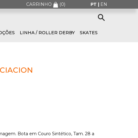
CARRINHO
(
0
)
PT |
EN
OÇÕES
LINHA / ROLLER DERBY
SKATES
ICIACION
magem. Bota em Couro Sintético, Tam. 28 a