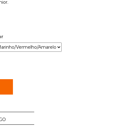
nior.
or
R
GO