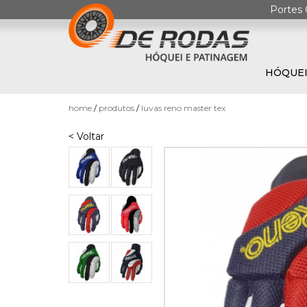
Portes 
HÓQUEI
0
home
produtos
luvas reno master tex
< Voltar
HÓQUEI
EM
PATINS
PATINAGEM