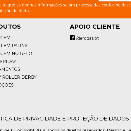
eito que as minhas informações sejam processadas conforme desc
oteção de dados.
DUTOS
APOIO CLIENTE
AGEM
/derodas.pt
I EM PATINS
AGEM NO GELO
FRIDAY
AMENTOS
/ ROLLER DERBY
OÇÕES
S
ÍTICA DE PRIVACIDADE E PROTEÇÃO DE DADOS
nline |
Copyright 2019. Todos os direitos reservados. Design e