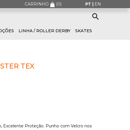
CARRINHO
(
0
)
PT |
EN
OÇÕES
LINHA / ROLLER DERBY
SKATES
STER TEX
, Excelente Proteção. Punho com Velcro nos