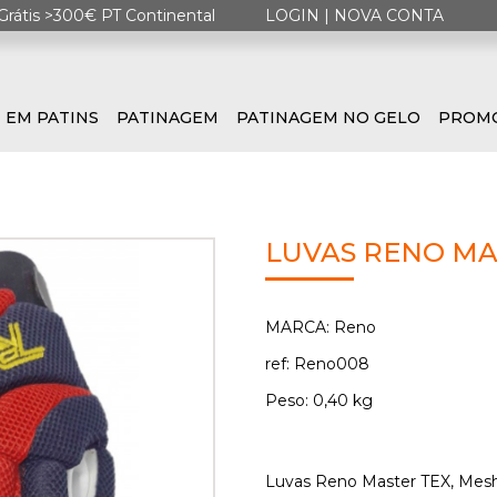
Grátis >300€ PT Continental
LOGIN
|
NOVA CONTA
 EM PATINS
PATINAGEM
PATINAGEM NO GELO
PROM
LUVAS RENO MA
MARCA: Reno
ref: Reno008
Peso: 0,40 kg
Luvas Reno Master TEX, Mesh