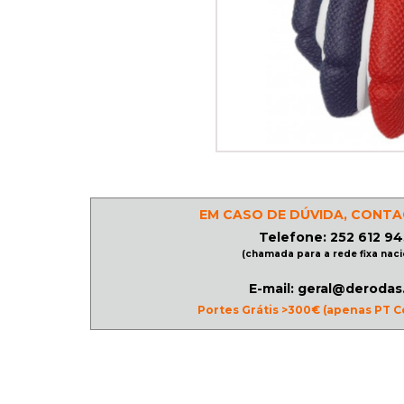
PATINAGEM
NO
GELO
PROMOÇÕES
EM CASO DE DÚVIDA, CONTA
LINHA
Telefone: 252 612 94
/
(chamada para a rede fixa naci
ROLLER
E-mail: geral@derodas
DERBY
Portes Grátis >300€ (apenas PT C
SKATES