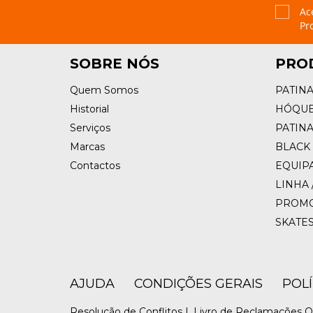
Ac
Pr
SOBRE NÓS
PRO
Quem Somos
PATIN
Historial
HÓQUE
Serviços
PATIN
Marcas
BLACK 
Contactos
EQUIP
LINHA 
PROM
SKATE
AJUDA
CONDIÇÕES GERAIS
POL
Resolução de Conflitos |
Livro de Reclamações O