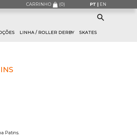
CARRINHO
(
0
)
PT |
EN
OÇÕES
LINHA / ROLLER DERBY
SKATES
INS
a Patins.