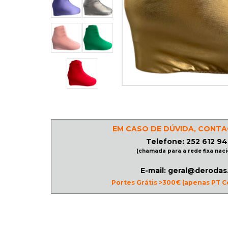
PATINAGEM
NO
GELO
PROMOÇÕES
LINHA
EM CASO DE DÚVIDA, CONTA
/
Telefone: 252 612 94
(chamada para a rede fixa naci
ROLLER
DERBY
E-mail: geral@derodas
Portes Grátis >300€ (apenas PT C
SKATES