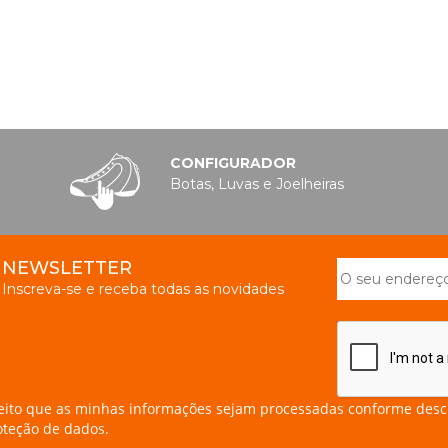
CONFIGURADOR
Botas, Luvas e Joelheiras
NEWSLETTER
Inscreva-se e receba todas as novidades
eito que as minhas informações sejam processadas conforme desc
oteção de dados.