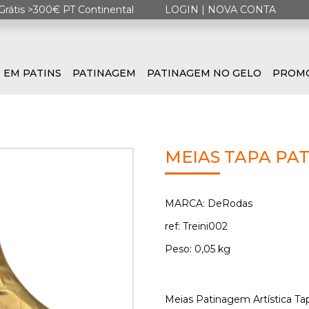
Grátis >300€ PT Continental
LOGIN
|
NOVA CONTA
 EM PATINS
PATINAGEM
PATINAGEM NO GELO
PROM
MEIAS TAPA PAT
MARCA: DeRodas
ref: Treini002
Peso: 0,05 kg
Meias Patinagem Artística Tap