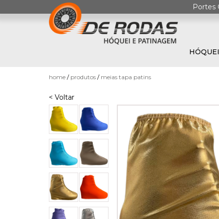
Portes 
HÓQUEI
0
home
produtos
meias tapa patins
< Voltar
HÓQUEI
EM
PATINS
PATINAGEM