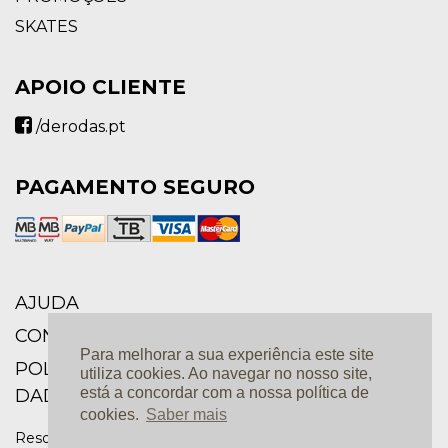
SKATES
APOIO CLIENTE
/derodas.pt
PAGAMENTO SEGURO
AJUDA
CONDIÇÕES GERAIS
Para melhorar a sua experiência este site
POLÍTICA DE PRIVACIDADE E PROTEÇÃO DE
utiliza cookies. Ao navegar no nosso site,
está a concordar com a nossa política de
DADOS
cookies.
Saber mais
Resolução de Conflitos |
Livro de Reclamações Online |