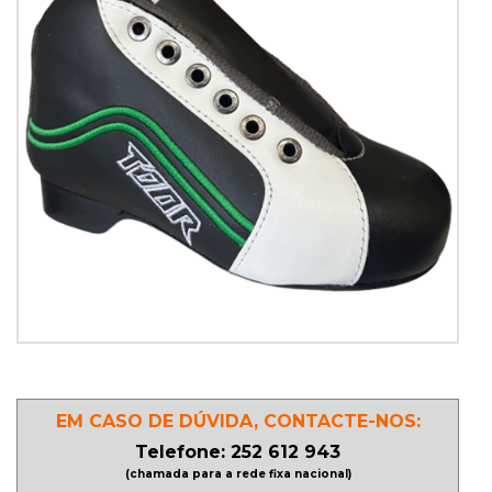
PATINAGEM
NO
GELO
PROMOÇÕES
LINHA
/
ROLLER
DERBY
EM CASO DE DÚVIDA, CONTACTE-NOS:
SKATES
Telefone: 252 612 943
(chamada para a rede fixa nacional)