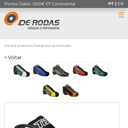
PT |
EN
Portes Grátis >300€ PT Continental
☰
0
home
produtos
botas toor prime basic
< Voltar
HÓQUEI
EM
PATINS
PATINAGEM