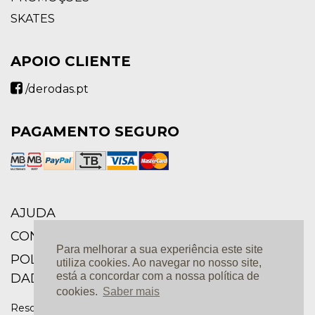
SKATES
APOIO CLIENTE
/derodas.pt
PAGAMENTO SEGURO
AJUDA
CONDIÇÕES GERAIS
Para melhorar a sua experiência este site
POLÍTICA DE PRIVACIDADE E PROTEÇÃO DE
utiliza cookies. Ao navegar no nosso site,
está a concordar com a nossa política de
DADOS
cookies.
Saber mais
Resolução de Conflitos |
Livro de Reclamações Online |