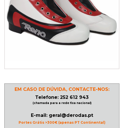
PATINAGEM
NO
GELO
PROMOÇÕES
LINHA
/
ROLLER
EM CASO DE DÚVIDA, CONTACTE-NOS:
DERBY
Telefone: 252 612 943
(chamada para a rede fixa nacional)
SKATES
E-mail: geral@derodas.pt
Portes Grátis >300€ (apenas PT Continental)