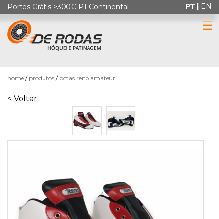
PT |
EN
Portes Grátis >300€ PT Continental
☰
0
home
produtos
botas reno amateur
< Voltar
HÓQUEI
EM
PATINS
PATINAGEM