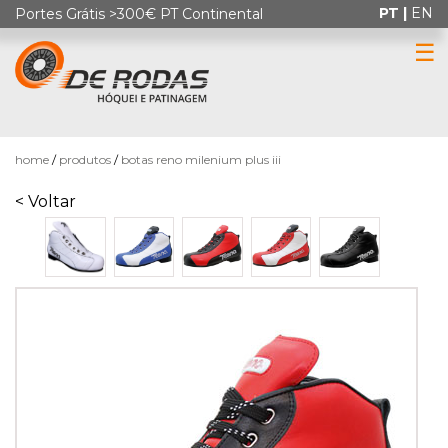
PT |
EN
Portes Grátis >300€ PT Continental
☰
0
home
produtos
botas reno milenium plus iii
< Voltar
HÓQUEI
EM
PATINS
PATINAGEM