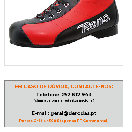
PATINAGEM
NO
GELO
PROMOÇÕES
LINHA
/
EM CASO DE DÚVIDA, CONTACTE-NOS:
ROLLER
Telefone: 252 612 943
DERBY
(chamada para a rede fixa nacional)
E-mail: geral@derodas.pt
SKATES
Portes Grátis >300€ (apenas PT Continental)