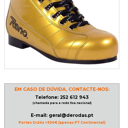
PATINAGEM
NO
GELO
PROMOÇÕES
LINHA
/
ROLLER
EM CASO DE DÚVIDA, CONTACTE-NOS:
DERBY
Telefone: 252 612 943
(chamada para a rede fixa nacional)
SKATES
E-mail: geral@derodas.pt
Portes Grátis >300€ (apenas PT Continental)