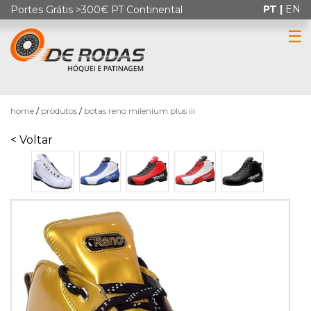
PT |
EN
Portes Grátis >300€ PT Continental
☰
0
home
produtos
botas reno milenium plus iii
< Voltar
HÓQUEI
EM
PATINS
PATINAGEM