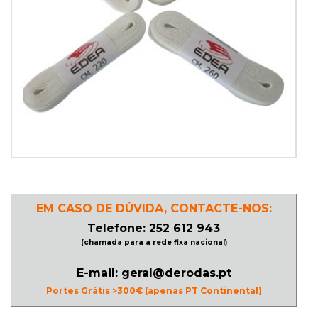
PATINAGEM
NO
GELO
PROMOÇÕES
LINHA
/
EM CASO DE DÚVIDA, CONTACTE-NOS:
ROLLER
Telefone: 252 612 943
DERBY
(chamada para a rede fixa nacional)
E-mail: geral@derodas.pt
SKATES
Portes Grátis >300€ (apenas PT Continental)