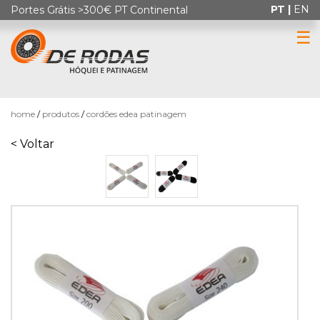
PT |
EN
Portes Grátis >300€ PT Continental
☰
0
home
produtos
cordões edea patinagem
< Voltar
HÓQUEI
EM
PATINS
PATINAGEM