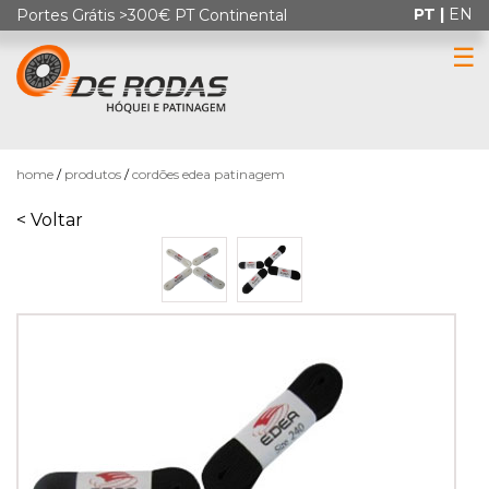
PT |
EN
Portes Grátis >300€ PT Continental
☰
0
home
produtos
cordões edea patinagem
< Voltar
HÓQUEI
EM
PATINS
PATINAGEM