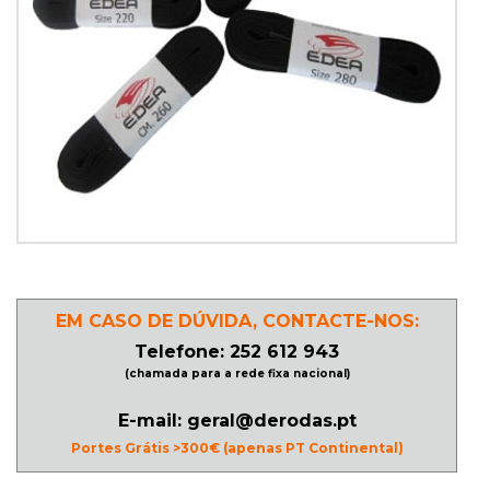
PATINAGEM
NO
GELO
PROMOÇÕES
LINHA
/
EM CASO DE DÚVIDA, CONTACTE-NOS:
ROLLER
Telefone: 252 612 943
DERBY
(chamada para a rede fixa nacional)
E-mail: geral@derodas.pt
SKATES
Portes Grátis >300€ (apenas PT Continental)