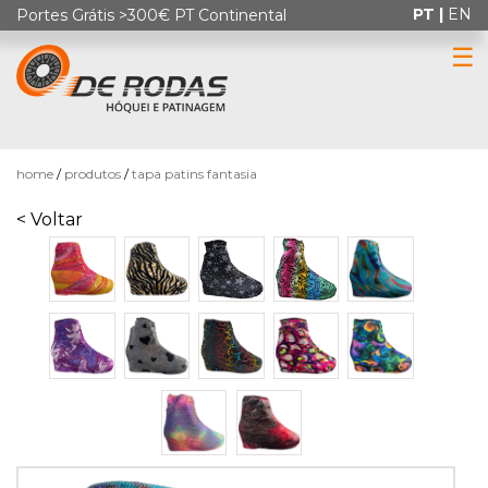
PT |
EN
Portes Grátis >300€ PT Continental
☰
0
home
produtos
tapa patins fantasia
< Voltar
HÓQUEI
EM
PATINS
PATINAGEM