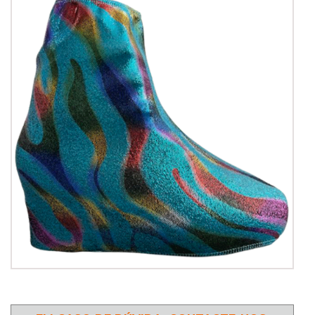
PATINAGEM
NO
GELO
PROMOÇÕES
LINHA
/
ROLLER
DERBY
SKATES