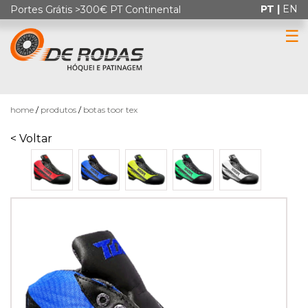
PT |
EN
Portes Grátis >300€ PT Continental
☰
0
home
produtos
botas toor tex
< Voltar
HÓQUEI
EM
PATINS
PATINAGEM