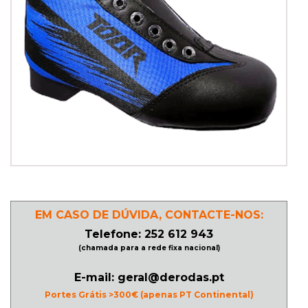
PATINAGEM
NO
GELO
PROMOÇÕES
LINHA
/
ROLLER
EM CASO DE DÚVIDA, CONTACTE-NOS:
DERBY
Telefone: 252 612 943
(chamada para a rede fixa nacional)
SKATES
E-mail: geral@derodas.pt
Portes Grátis >300€ (apenas PT Continental)