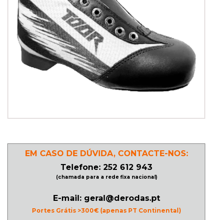
PATINAGEM
NO
GELO
PROMOÇÕES
LINHA
/
ROLLER
EM CASO DE DÚVIDA, CONTACTE-NOS:
DERBY
Telefone: 252 612 943
(chamada para a rede fixa nacional)
SKATES
E-mail: geral@derodas.pt
Portes Grátis >300€ (apenas PT Continental)