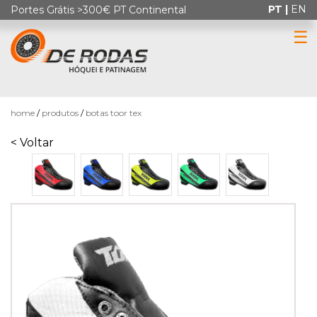
PT |
EN
Portes Grátis >300€ PT Continental
☰
0
home
produtos
botas toor tex
< Voltar
HÓQUEI
EM
PATINS
PATINAGEM