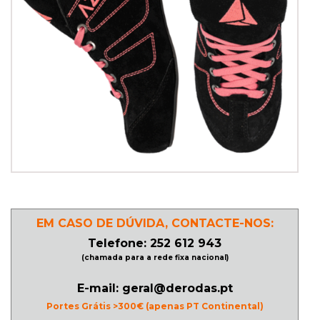
PATINAGEM
NO
GELO
PROMOÇÕES
LINHA
/
ROLLER
EM CASO DE DÚVIDA, CONTACTE-NOS:
DERBY
Telefone: 252 612 943
(chamada para a rede fixa nacional)
SKATES
E-mail: geral@derodas.pt
Portes Grátis >300€ (apenas PT Continental)