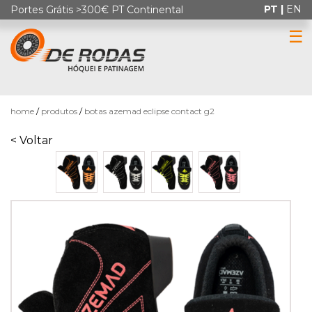
PT |
EN
Portes Grátis >300€ PT Continental
☰
0
home
produtos
botas azemad eclipse contact g2
< Voltar
HÓQUEI
EM
PATINS
PATINAGEM