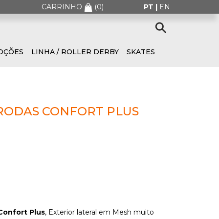
CARRINHO
(
0
)
PT |
EN
OÇÕES
LINHA / ROLLER DERBY
SKATES
RODAS CONFORT PLUS
Confort Plus
, Exterior lateral em Mesh muito