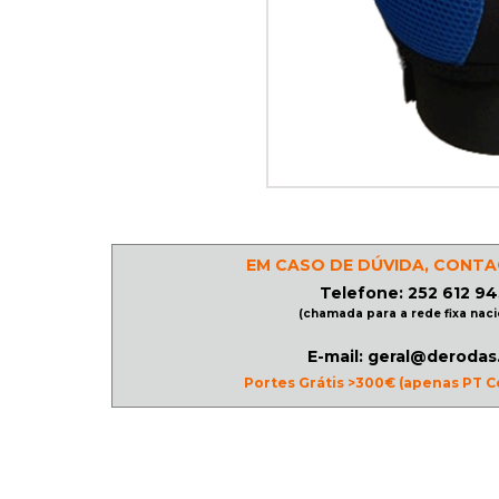
PATINAGEM
NO
GELO
PROMOÇÕES
EM CASO DE DÚVIDA, CONTA
LINHA
Telefone: 252 612 94
/
(chamada para a rede fixa naci
ROLLER
E-mail: geral@derodas
DERBY
Portes Grátis >300€ (apenas PT C
SKATES