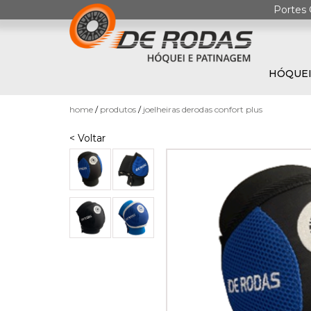
Portes 
HÓQUEI
0
home
produtos
joelheiras derodas confort plus
< Voltar
HÓQUEI
EM
PATINS
PATINAGEM