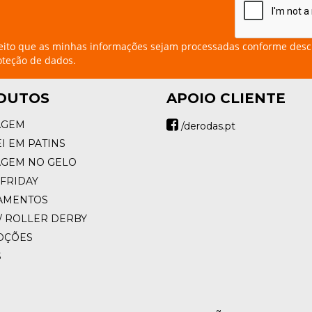
eito que as minhas informações sejam processadas conforme desc
oteção de dados.
DUTOS
APOIO CLIENTE
AGEM
/derodas.pt
I EM PATINS
AGEM NO GELO
FRIDAY
AMENTOS
/ ROLLER DERBY
OÇÕES
S