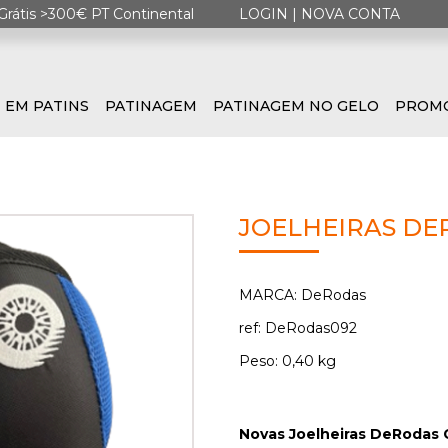
Grátis >300€ PT Continental
LOGIN
|
NOVA CONTA
 EM PATINS
PATINAGEM
PATINAGEM NO GELO
PROM
JOELHEIRAS DE
MARCA: DeRodas
ref: DeRodas092
Peso: 0,40 kg
Novas Joelheiras DeRodas 