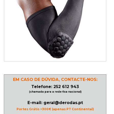
PATINAGEM
NO
GELO
PROMOÇÕES
LINHA
/
ROLLER
EM CASO DE DÚVIDA, CONTACTE-NOS:
DERBY
Telefone: 252 612 943
(chamada para a rede fixa nacional)
SKATES
E-mail: geral@derodas.pt
Portes Grátis >300€ (apenas PT Continental)