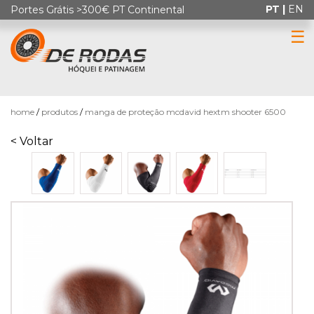
PT |
EN
Portes Grátis >300€ PT Continental
☰
0
home
produtos
manga de proteção mcdavid hextm shooter 6500
< Voltar
HÓQUEI
EM
PATINS
PATINAGEM