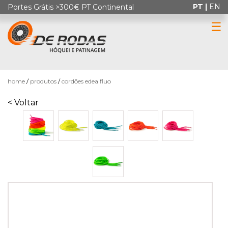
PT |
EN
Portes Grátis >300€ PT Continental
☰
0
home
produtos
cordões edea fluo
< Voltar
HÓQUEI
EM
PATINS
PATINAGEM