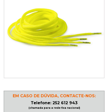
PATINAGEM
NO
GELO
PROMOÇÕES
LINHA
/
ROLLER
DERBY
EM CASO DE DÚVIDA, CONTACTE-NOS:
SKATES
Telefone: 252 612 943
(chamada para a rede fixa nacional)